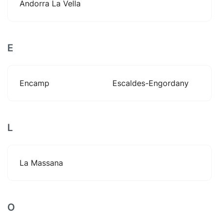
Andorra La Vella
E
Encamp
Escaldes-Engordany
L
La Massana
O