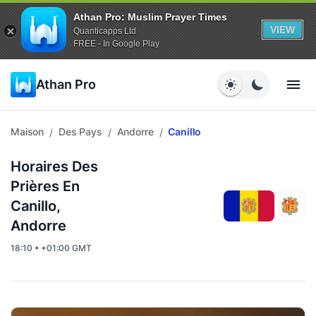
Athan Pro: Muslim Prayer Times
VIEW
Quanticapps Ltd
FREE - In Google Play
Athan Pro
Maison
Des Pays
Andorre
Canillo
/
/
/
Horaires Des
Prières En
Canillo,
Andorre
18:10 • +01:00 GMT