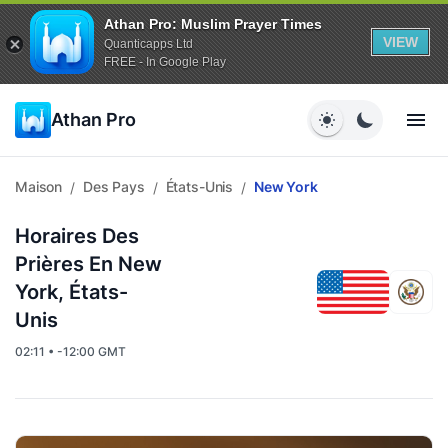
Athan Pro: Muslim Prayer Times
VIEW
Quanticapps Ltd
FREE - In Google Play
Athan Pro
Maison
Des Pays
États-Unis
New York
/
/
/
Horaires Des
Prières En New
York, États-
Unis
02:11 • -12:00 GMT