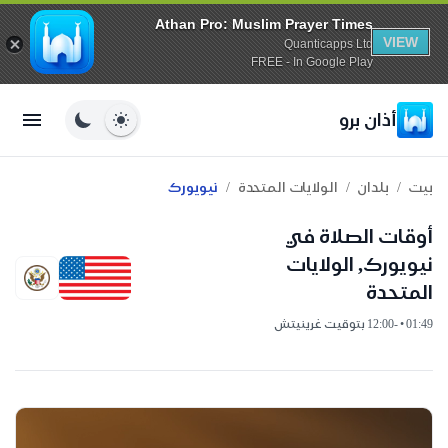
Athan Pro: Muslim Prayer Times
VIEW
Quanticapps Ltd
FREE - In Google Play
أذان برو
/
/
/
بيت
بلدان
الولايات المتحدة
نيويورك
أوقات الصلاة في
نيويورك, الولايات
المتحدة
01:49 • -12:00 بتوقيت غرينيتش