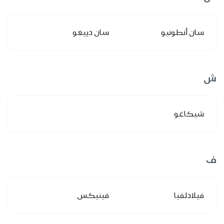
سان أنطونيو
سان دييغو
ش
شيكاغو
ف
فيلادلفيا
فينيكس