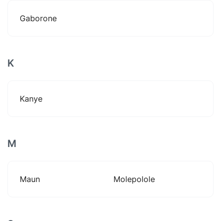
Gaborone
K
Kanye
M
Maun
Molepolole