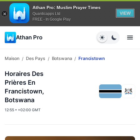
Athan Pro: Muslim Prayer Times
VIEW
Quanticapps Ltd
FREE - In Google Play
Athan Pro
Maison
Des Pays
Botswana
Francistown
/
/
/
Horaires Des
Prières En
Francistown,
Botswana
12:55 • +02:00 GMT