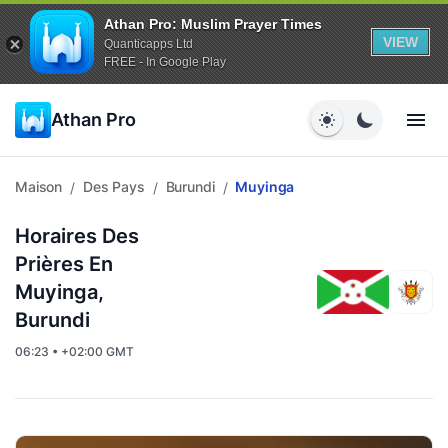
Athan Pro: Muslim Prayer Times
VIEW
Quanticapps Ltd
FREE - In Google Play
Athan Pro
Maison
Des Pays
Burundi
Muyinga
/
/
/
Horaires Des
Prières En
Muyinga,
Burundi
06:23 • +02:00 GMT