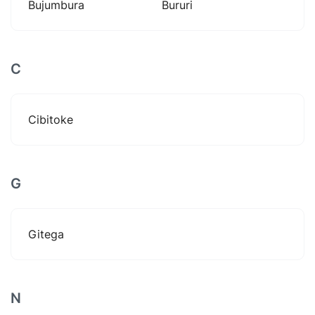
Bujumbura
Bururi
C
Cibitoke
G
Gitega
N