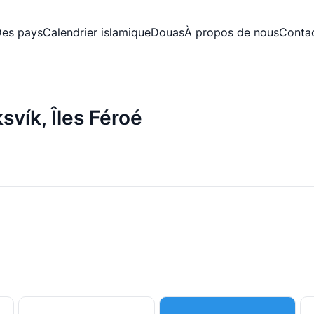
es pays
Calendrier islamique
Douas
À propos de nous
Conta
svík, Îles Féroé