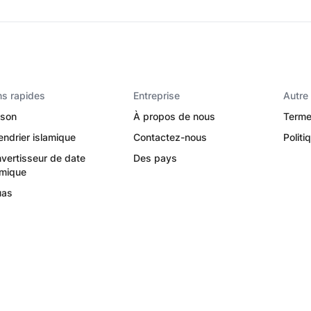
ns rapides
Entreprise
Autre
son
À propos de nous
Terme
endrier islamique
Contactez-nous
Politi
vertisseur de date
Des pays
amique
uas