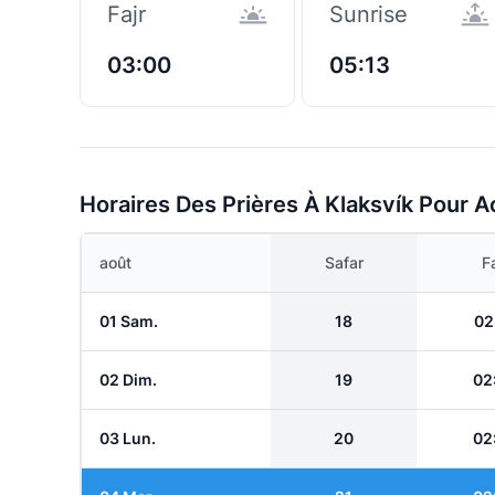
Fajr
Sunrise
03:00
05:13
Horaires Des Prières À Klaksvík Pour A
août
Safar
Fa
01 Sam.
18
02
02 Dim.
19
02
03 Lun.
20
02