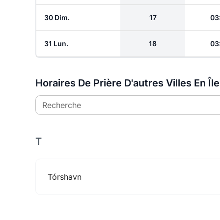
30 Dim.
17
03
31 Lun.
18
03
Horaires De Prière D'autres Villes En Îl
Recherche
T
Tórshavn