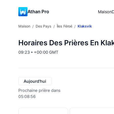
Athan Pro
Maison
D
Maison
Des Pays
Îles Féroé
Klaksvík
/
/
/
Horaires Des Prières En Klak
09:23 • +00:00 GMT
Aujourd'hui
Prochaine prière dans
05:08:55