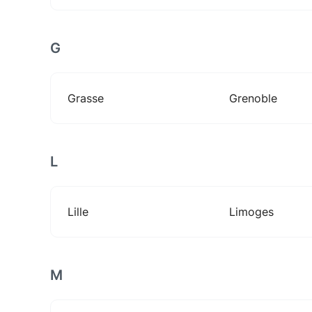
G
Grasse
Grenoble
L
Lille
Limoges
M