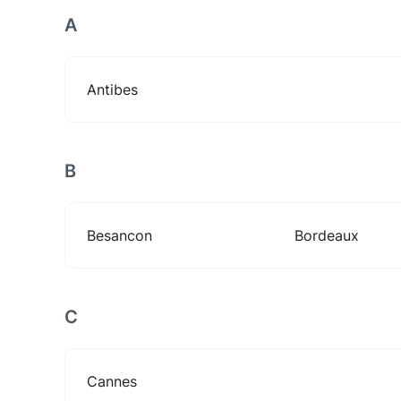
A
Antibes
B
Besancon
Bordeaux
C
Cannes