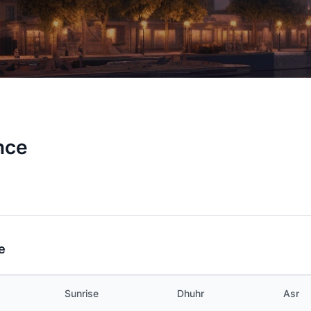
nce
e
Sunrise
Dhuhr
Asr