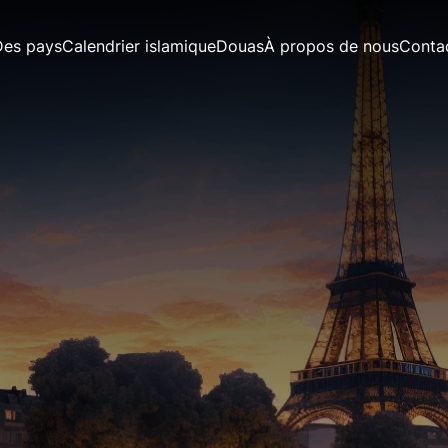
Des pays
Calendrier islamique
Douas
À propos de nous
Conta