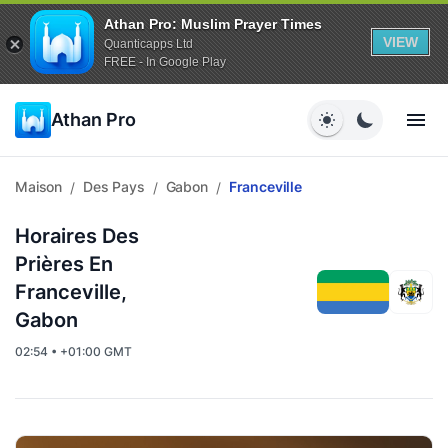
Athan Pro: Muslim Prayer Times
VIEW
Quanticapps Ltd
FREE - In Google Play
Athan Pro
Maison
Des Pays
Gabon
Franceville
/
/
/
Horaires Des
Prières En
Franceville,
Gabon
02:54 • +01:00 GMT