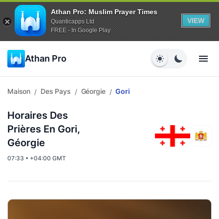
Athan Pro: Muslim Prayer Times
VIEW
Quanticapps Ltd
FREE - In Google Play
Athan Pro
Maison
Des Pays
Géorgie
Gori
/
/
/
Horaires Des
Prières En Gori,
Géorgie
07:33 • +04:00 GMT