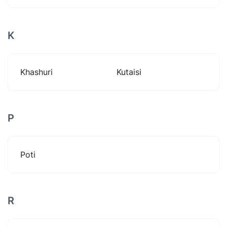
K
Khashuri
Kutaisi
P
Poti
R