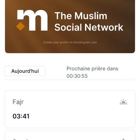
Prochaine prière dans
Aujourd'hui
00:30:55
Fajr
03:41