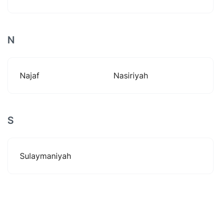
N
Najaf
Nasiriyah
S
Sulaymaniyah