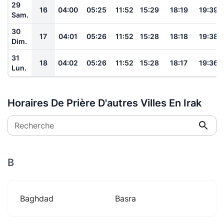
29
16
04:00
05:25
11:52
15:29
18:19
19:39
Sam.
30
17
04:01
05:26
11:52
15:28
18:18
19:38
Dim.
31
18
04:02
05:26
11:52
15:28
18:17
19:36
Lun.
Horaires De Prière D'autres Villes En Irak
Recherche
B
Baghdad
Basra