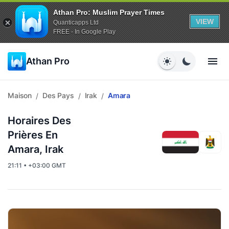
Athan Pro: Muslim Prayer Times
VIEW
Quanticapps Ltd
FREE - In Google Play
Athan Pro
Maison
Des Pays
Irak
Amara
/
/
/
Horaires Des
Prières En
Amara, Irak
21:11 • +03:00 GMT