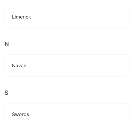
Limerick
N
Navan
S
Swords