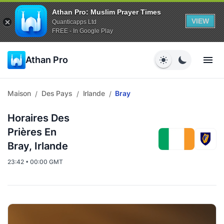
Athan Pro: Muslim Prayer Times
VIEW
Quanticapps Ltd
FREE - In Google Play
Athan Pro
Maison
Des Pays
Irlande
Bray
/
/
/
Horaires Des
Prières En
Bray, Irlande
23:42 • 00:00 GMT