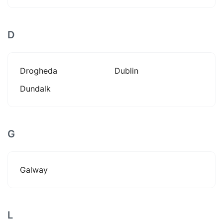
D
Drogheda
Dublin
Dundalk
G
Galway
L