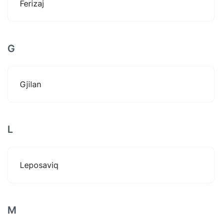
Ferizaj
G
Gjilan
L
Leposaviq
M