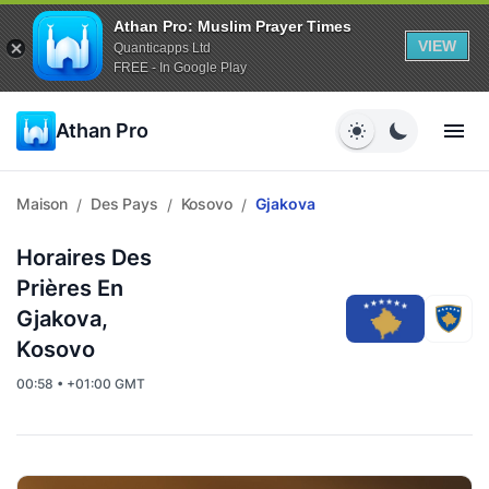
Athan Pro: Muslim Prayer Times
VIEW
Quanticapps Ltd
FREE - In Google Play
Athan Pro
Maison
Des Pays
Kosovo
Gjakova
/
/
/
Horaires Des
Prières En
Gjakova,
Kosovo
00:58 • +01:00 GMT