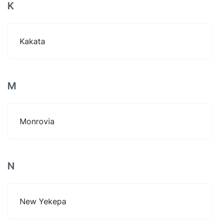
K
Kakata
M
Monrovia
N
New Yekepa