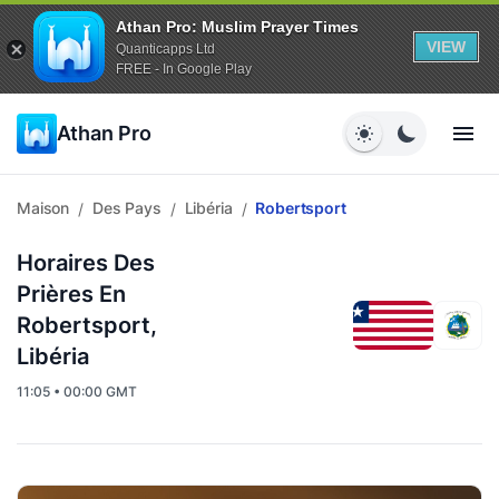
Athan Pro: Muslim Prayer Times
VIEW
Quanticapps Ltd
FREE - In Google Play
Athan Pro
Maison
Des Pays
Libéria
Robertsport
/
/
/
Horaires Des
Prières En
Robertsport,
Libéria
11:05 • 00:00 GMT