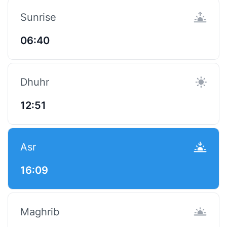
Sunrise
06:40
Dhuhr
12:51
Asr
16:09
Maghrib