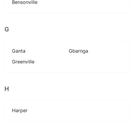
Bensonville
G
Ganta
Gbarnga
Greenville
H
Harper