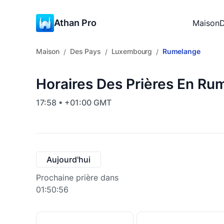
Athan Pro
Maison
D
Maison
Des Pays
Luxembourg
Rumelange
/
/
/
Horaires Des Prières En R
17:58 • +01:00 GMT
Aujourd'hui
Prochaine prière dans
01:50:55