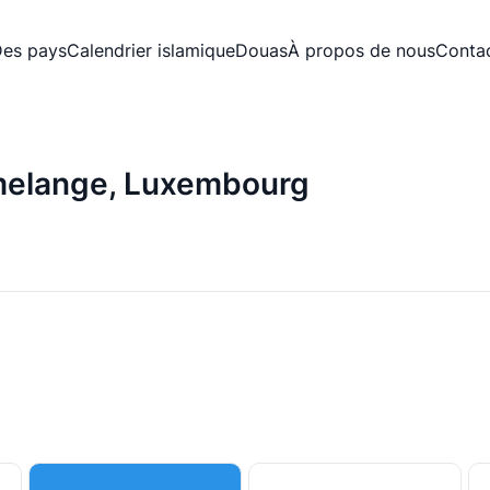
es pays
Calendrier islamique
Douas
À propos de nous
Conta
umelange, Luxembourg