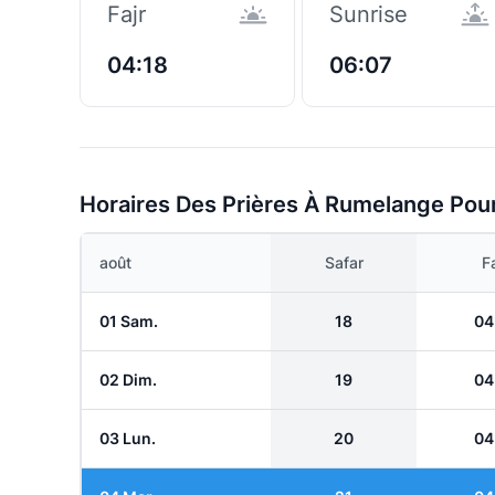
Fajr
Sunrise
04:18
06:07
Horaires Des Prières À Rumelange Pou
août
Safar
Fa
01 Sam.
18
04
02 Dim.
19
04
03 Lun.
20
04