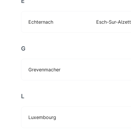
E
Echternach
Esch-Sur-Alzet
G
Grevenmacher
L
Luxembourg