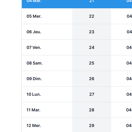
04 Mar.
21
04
05 Mer.
22
04
06 Jeu.
23
04
07 Ven.
24
04
08 Sam.
25
04
09 Dim.
26
04
10 Lun.
27
04
11 Mar.
28
04
12 Mer.
29
04