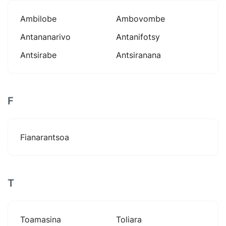
Ambilobe
Ambovombe
Antananarivo
Antanifotsy
Antsirabe
Antsiranana
F
Fianarantsoa
T
Toamasina
Toliara