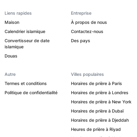
Liens rapides
Entreprise
Maison
À propos de nous
Calendrier islamique
Contactez-nous
Convertisseur de date
Des pays
islamique
Douas
Autre
Villes populaires
Termes et conditions
Horaires de prière à Paris
Politique de confidentialité
Horaires de prière à Londres
Horaires de prière à New York
Horaires de prière à Dubaï
Horaires de prière à Djeddah
Heures de prière à Riyad