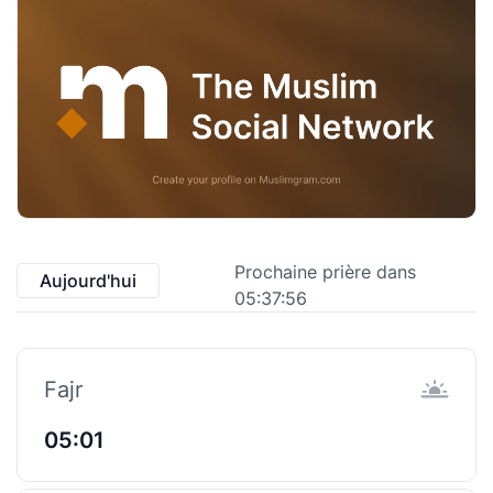
Prochaine prière dans
Aujourd'hui
05:37:55
Fajr
05:01