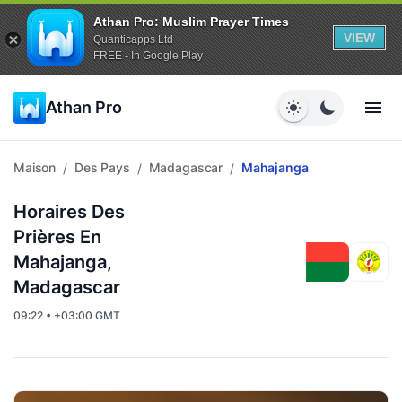
Athan Pro: Muslim Prayer Times
VIEW
Quanticapps Ltd
FREE - In Google Play
Athan Pro
Maison
Des Pays
Madagascar
Mahajanga
/
/
/
Horaires Des
Prières En
Mahajanga,
Madagascar
09:22 • +03:00 GMT