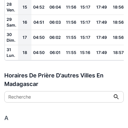
28
15
04:52
06:04
11:56
15:17
17:49
18:56
Ven.
29
16
04:51
06:03
11:56
15:17
17:49
18:56
Sam.
30
17
04:50
06:02
11:55
15:17
17:49
18:56
Dim.
31
18
04:50
06:01
11:55
15:16
17:49
18:57
Lun.
Horaires De Prière D'autres Villes En
Madagascar
Recherche
A