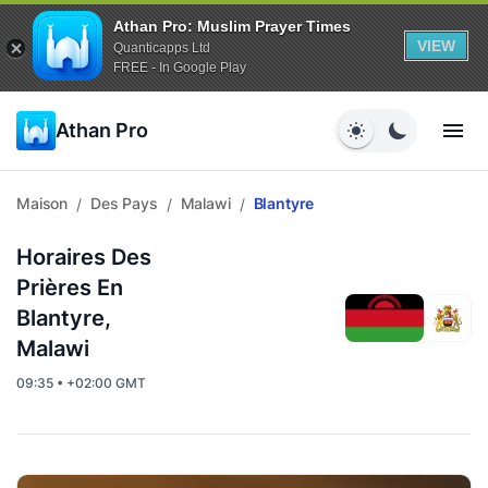
Athan Pro: Muslim Prayer Times
VIEW
Quanticapps Ltd
FREE - In Google Play
Athan Pro
Maison
Des Pays
Malawi
Blantyre
/
/
/
Horaires Des
Prières En
Blantyre,
Malawi
09:35 • +02:00 GMT