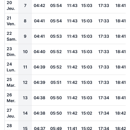
20
7
04:42
05:54
11:43
15:03
17:33
18:41
Jeu.
21
8
04:41
05:54
11:43
15:03
17:33
18:41
Ven.
22
9
04:41
05:53
11:43
15:03
17:33
18:41
Sam.
23
10
04:40
05:52
11:43
15:03
17:33
18:41
Dim.
24
11
04:39
05:52
11:42
15:03
17:33
18:41
Lun.
25
12
04:39
05:51
11:42
15:03
17:33
18:41
Mar.
26
13
04:38
05:50
11:42
15:03
17:34
18:41
Mer.
27
14
04:38
05:50
11:42
15:02
17:34
18:42
Jeu.
28
15
04:37
05:49
11:41
15:02
17:34
18:42