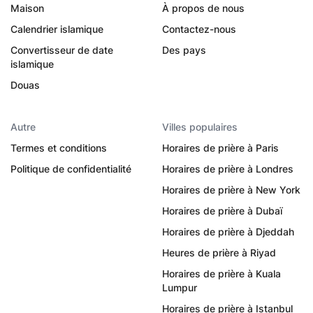
Maison
À propos de nous
Calendrier islamique
Contactez-nous
Convertisseur de date
Des pays
islamique
Douas
Autre
Villes populaires
Termes et conditions
Horaires de prière à Paris
Politique de confidentialité
Horaires de prière à Londres
Horaires de prière à New York
Horaires de prière à Dubaï
Horaires de prière à Djeddah
Heures de prière à Riyad
Horaires de prière à Kuala
Lumpur
Horaires de prière à Istanbul