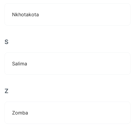
Nkhotakota
S
Salima
Z
Zomba