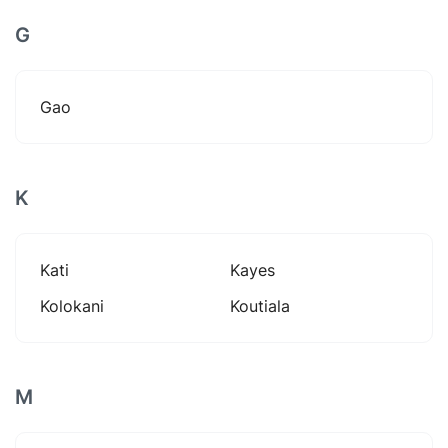
G
Gao
K
Kati
Kayes
Kolokani
Koutiala
M