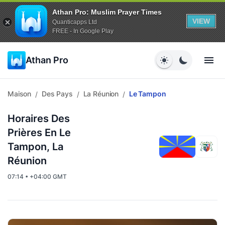
Athan Pro: Muslim Prayer Times
VIEW
Quanticapps Ltd
FREE - In Google Play
Athan Pro
Maison
Des Pays
La Réunion
Le Tampon
/
/
/
Horaires Des
Prières En Le
Tampon, La
Réunion
07:14 • +04:00 GMT