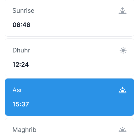
Sunrise
06:46
Dhuhr
12:24
Asr
15:37
Maghrib