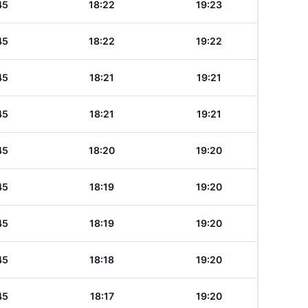
45
18:22
19:23
45
18:22
19:22
45
18:21
19:21
45
18:21
19:21
45
18:20
19:20
45
18:19
19:20
45
18:19
19:20
45
18:18
19:20
45
18:17
19:20