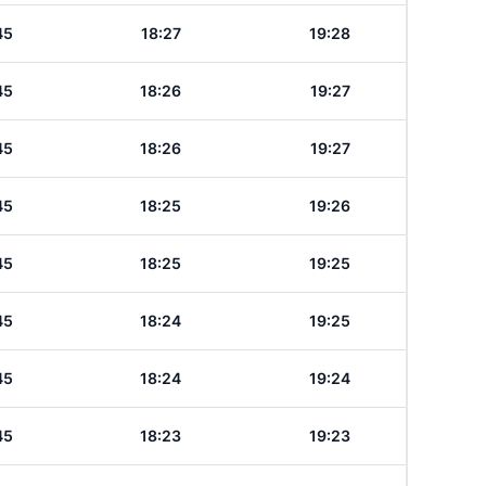
45
18:27
19:28
45
18:26
19:27
45
18:26
19:27
45
18:25
19:26
45
18:25
19:25
45
18:24
19:25
45
18:24
19:24
45
18:23
19:23