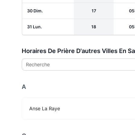
30 Dim.
17
05
31 Lun.
18
05
Horaires De Prière D'autres Villes En S
Recherche
A
Anse La Raye