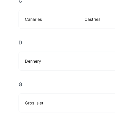
C
Canaries
Castries
D
Dennery
G
Gros Islet