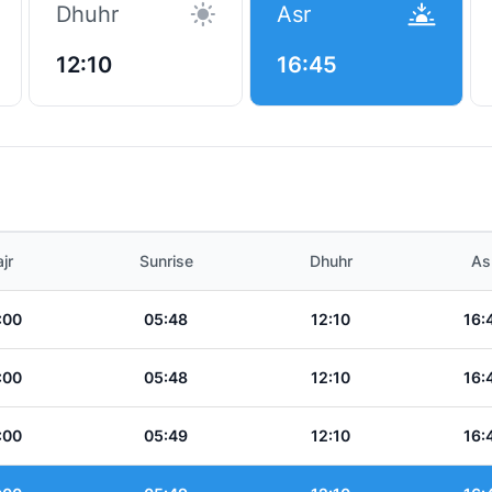
Dhuhr
Asr
12:10
16:45
jr
Sunrise
Dhuhr
As
:00
05:48
12:10
16:
:00
05:48
12:10
16:
:00
05:49
12:10
16: