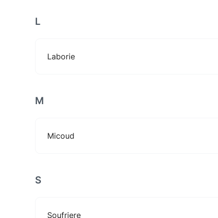
L
Laborie
M
Micoud
S
Soufriere