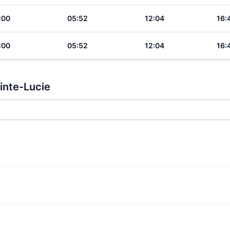
:00
05:52
12:04
16:
:00
05:52
12:04
16:
ainte-Lucie