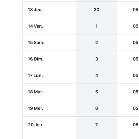
13 Jeu.
30
05
14 Ven.
1
05
15 Sam.
2
05
16 Dim.
3
05
17 Lun.
4
05
18 Mar.
5
05
19 Mer.
6
05
20 Jeu.
7
05