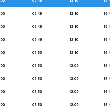
:00
05:49
12:10
16:
:00
05:49
12:10
16:
:00
05:49
12:10
16:
:00
05:49
12:10
16:
:00
05:50
12:10
16:
:00
05:50
12:09
16:
:00
05:50
12:09
16:
:00
05:50
12:09
16:
:00
05:50
12:09
16: