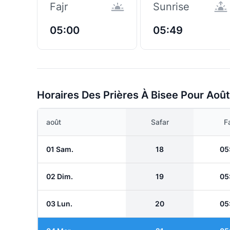
Fajr
Sunrise
05:00
05:49
Horaires Des Prières À Bisee Pour Août
août
Safar
Fa
01 Sam.
18
05
02 Dim.
19
05
03 Lun.
20
05