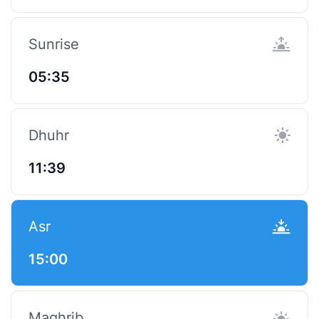
Sunrise
05:35
Dhuhr
11:39
Asr
15:00
Maghrib