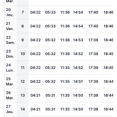
Mer.
20
7
04:22
05:33
11:36
14:54
17:40
18:46
Jeu.
21
8
04:22
05:33
11:36
14:54
17:40
18:46
Ven.
22
9
04:22
05:32
11:36
14:53
17:39
18:46
Sam.
23
10
04:22
05:32
11:36
14:52
17:39
18:45
Dim.
24
11
04:22
05:32
11:35
14:52
17:39
18:45
Lun.
25
12
04:22
05:32
11:35
14:51
17:39
18:44
Mar.
26
13
04:21
05:31
11:35
14:50
17:38
18:44
Mer.
27
14
04:21
05:31
11:35
14:50
17:38
18:44
Jeu.