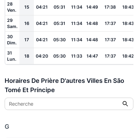
28
15
04:21
05:31
11:34
14:49
17:38
18:43
Ven.
29
16
04:21
05:31
11:34
14:48
17:37
18:43
Sam.
30
17
04:21
05:30
11:34
14:48
17:37
18:43
Dim.
31
18
04:20
05:30
11:33
14:47
17:37
18:42
Lun.
Horaires De Prière D'autres Villes En São
Tomé Et Príncipe
Recherche
G