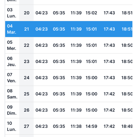
03
20
04:23
05:35
11:39
15:02
17:43
18:51
Lun.
04
21
04:23
05:35
11:39
15:01
17:43
18:51
Mar.
05
22
04:23
05:35
11:39
15:01
17:43
18:50
Mer.
06
23
04:23
05:35
11:39
15:01
17:43
18:50
Jeu.
07
24
04:23
05:35
11:39
15:00
17:43
18:50
Ven.
08
25
04:23
05:35
11:39
15:00
17:42
18:50
Sam.
09
26
04:23
05:35
11:39
15:00
17:42
18:50
Dim.
10
27
04:23
05:35
11:38
14:59
17:42
18:49
Lun.