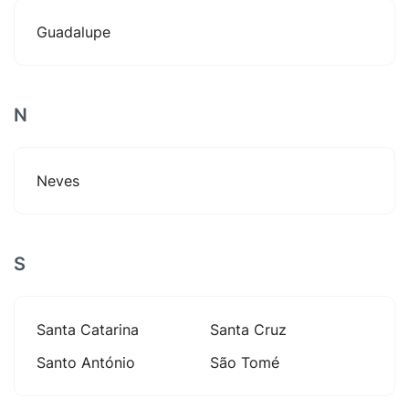
Guadalupe
N
Neves
S
Santa Catarina
Santa Cruz
Santo António
São Tomé