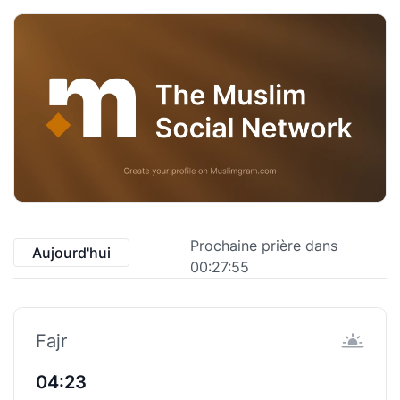
Prochaine prière dans
Aujourd'hui
00:27:55
Fajr
04:23