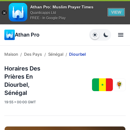
Athan Pro: Muslim Prayer Times
VIEW
Quanticapps Ltd
FREE - In Google Play
Athan Pro
Maison
Des Pays
Sénégal
Diourbel
/
/
/
Horaires Des
Prières En
Diourbel,
Sénégal
19:55 • 00:00 GMT