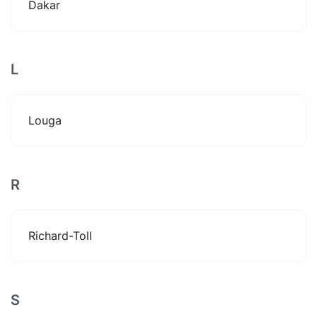
Dakar
L
Louga
R
Richard-Toll
S