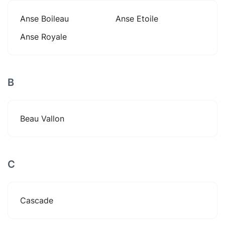
Anse Boileau
Anse Etoile
Anse Royale
B
Beau Vallon
C
Cascade