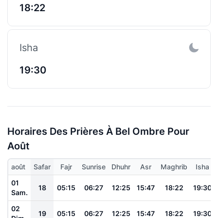
18:22
Isha
19:30
Horaires Des Prières À Bel Ombre Pour
Août
août
Safar
Fajr
Sunrise
Dhuhr
Asr
Maghrib
Isha
01
18
05:15
06:27
12:25
15:47
18:22
19:30
Sam.
02
19
05:15
06:27
12:25
15:47
18:22
19:30