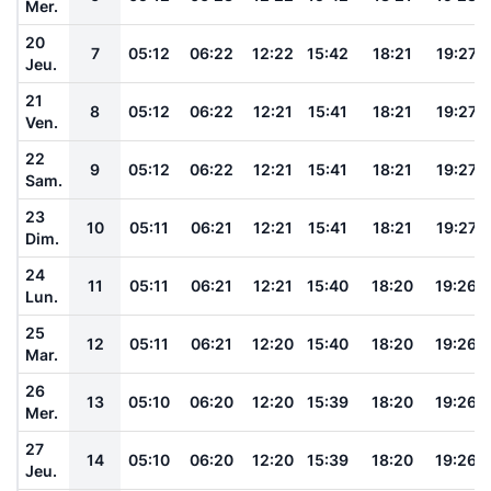
Mer.
20
7
05:12
06:22
12:22
15:42
18:21
19:27
Jeu.
21
8
05:12
06:22
12:21
15:41
18:21
19:27
Ven.
22
9
05:12
06:22
12:21
15:41
18:21
19:27
Sam.
23
10
05:11
06:21
12:21
15:41
18:21
19:27
Dim.
24
11
05:11
06:21
12:21
15:40
18:20
19:26
Lun.
25
12
05:11
06:21
12:20
15:40
18:20
19:26
Mar.
26
13
05:10
06:20
12:20
15:39
18:20
19:26
Mer.
27
14
05:10
06:20
12:20
15:39
18:20
19:26
Jeu.