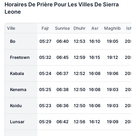
Horaires De Prière Pour Les Villes De Sierra
Leone
Ville
Fajr
Sunrise
Dhuhr
Asr
Maghrib
Isha
Bo
05:27
06:40
12:53
16:10
19:05
20:1
Freetown
05:32
06:45
12:59
16:15
19:12
20:2
Kabala
05:24
06:37
12:52
16:08
19:06
20:1
Kenema
05:25
06:38
12:50
16:08
19:03
20:11
Koidu
05:23
06:36
12:50
16:06
19:03
20:1
Lunsar
05:29
06:42
12:56
16:12
19:09
20:1