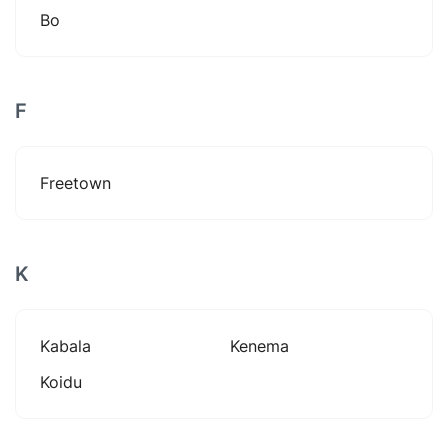
Bo
F
Freetown
K
Kabala
Kenema
Koidu