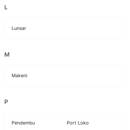
L
Lunsar
M
Makeni
P
Pendembu
Port Loko