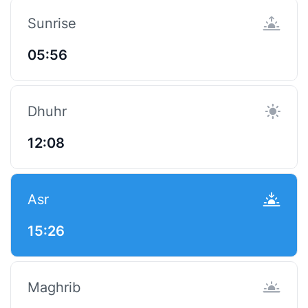
Sunrise
05:56
Dhuhr
12:08
Asr
15:26
Maghrib