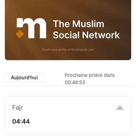
Prochaine prière dans
Aujourd'hui
00:48:55
Fajr
04:44