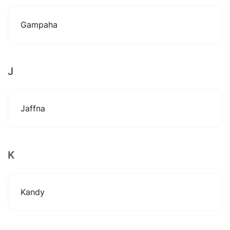
Gampaha
J
Jaffna
K
Kandy