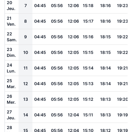
20
7
04:45
05:56
12:06
15:18
18:16
19:23
Jeu.
21
8
04:45
05:56
12:06
15:17
18:16
19:23
Ven.
22
9
04:45
05:56
12:06
15:16
18:15
19:22
Sam.
23
10
04:45
05:56
12:05
15:15
18:15
19:22
Dim.
24
11
04:45
05:56
12:05
15:14
18:14
19:21
Lun.
25
12
04:45
05:56
12:05
15:13
18:14
19:21
Mar.
26
13
04:45
05:56
12:05
15:12
18:13
19:20
Mer.
27
14
04:45
05:56
12:04
15:11
18:13
19:19
Jeu.
28
15
04:45
05:56
12:04
15:10
18:12
19:19