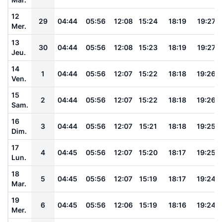
12
29
04:44
05:56
12:08
15:24
18:19
19:27
Mer.
13
30
04:44
05:56
12:08
15:23
18:19
19:27
Jeu.
14
1
04:44
05:56
12:07
15:22
18:18
19:26
Ven.
15
2
04:44
05:56
12:07
15:22
18:18
19:26
Sam.
16
3
04:44
05:56
12:07
15:21
18:18
19:25
Dim.
17
4
04:45
05:56
12:07
15:20
18:17
19:25
Lun.
18
5
04:45
05:56
12:07
15:19
18:17
19:24
Mar.
19
6
04:45
05:56
12:06
15:19
18:16
19:24
Mer.