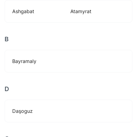
Ashgabat
Atamyrat
B
Bayramaly
D
Daşoguz