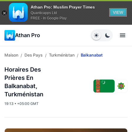
Athan Pro: Muslim Prayer Times
VIEW
Quanticapps Ltd
FREE - In Google Play
Athan Pro
Maison
Des Pays
Turkménistan
Balkanabat
/
/
/
Horaires Des
Prières En
Balkanabat,
Turkménistan
19:13 • +05:00 GMT