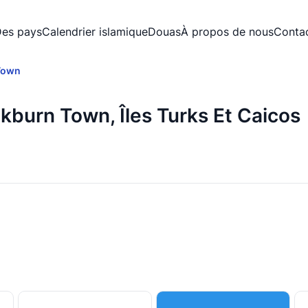
es pays
Calendrier islamique
Douas
À propos de nous
Conta
Town
kburn Town, Îles Turks Et Caicos