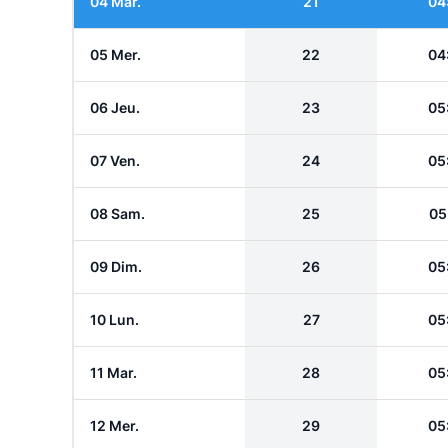
04 Mar.
21
04
05 Mer.
22
04
06 Jeu.
23
05
07 Ven.
24
05
08 Sam.
25
05
09 Dim.
26
05
10 Lun.
27
05
11 Mar.
28
05
12 Mer.
29
05