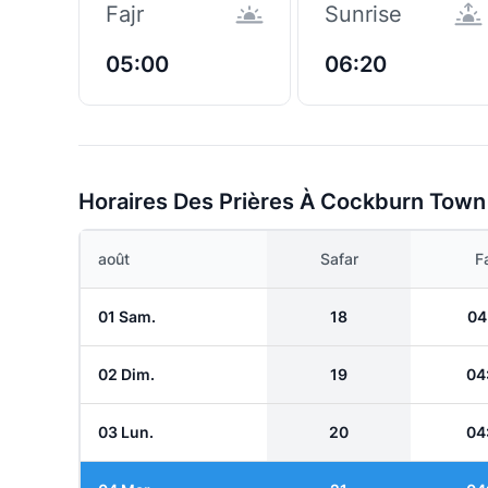
Fajr
Sunrise
05:00
06:20
Horaires Des Prières À Cockburn Town
août
Safar
Fa
01 Sam.
18
04
02 Dim.
19
04
03 Lun.
20
04