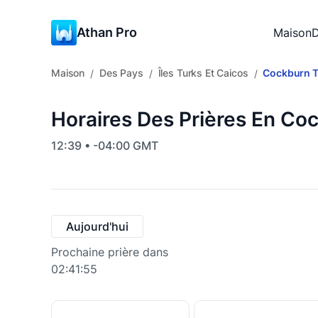
Athan Pro
Maison
D
Maison
Des Pays
Îles Turks Et Caicos
Cockburn 
/
/
/
Horaires Des Prières En Coc
12:39 • -04:00 GMT
Aujourd'hui
Prochaine prière dans
02:41:54