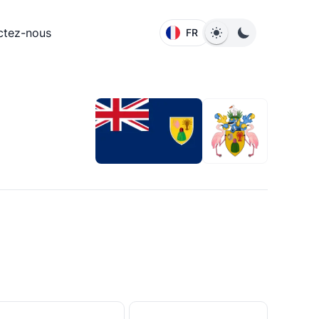
ctez-nous
FR