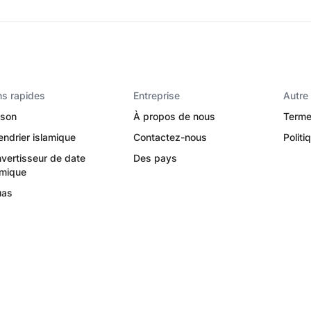
ns rapides
Entreprise
Autre
son
À propos de nous
Terme
endrier islamique
Contactez-nous
Politi
vertisseur de date
Des pays
amique
uas