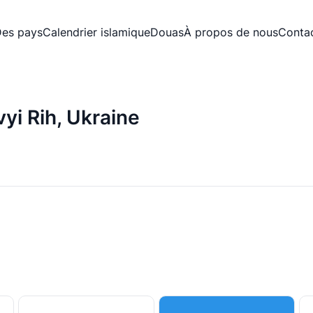
es pays
Calendrier islamique
Douas
À propos de nous
Conta
yi Rih, Ukraine