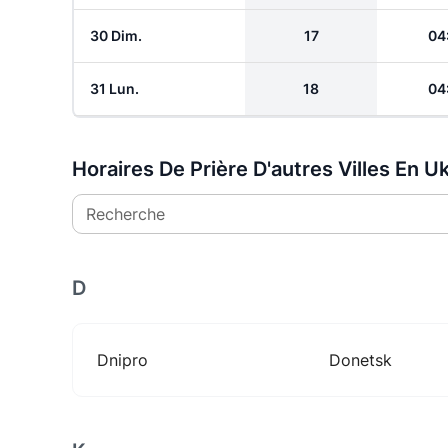
30 Dim.
17
04
31 Lun.
18
04
Horaires De Prière D'autres Villes En U
Recherche
D
Dnipro
Donetsk