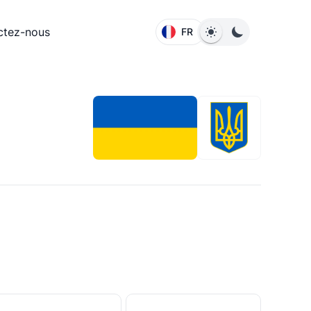
ctez-nous
FR