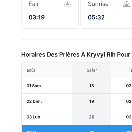
Fajr
Sunrise
03:19
05:32
Horaires Des Prières À Kryvyi Rih Pour
août
Safar
Fa
01 Sam.
18
03
02 Dim.
19
03
03 Lun.
20
03