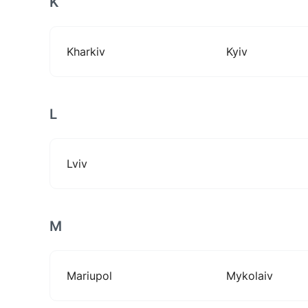
K
Kharkiv
Kyiv
L
Lviv
M
Mariupol
Mykolaiv