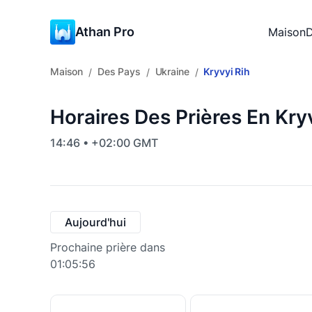
Athan Pro
Maison
D
Maison
Des Pays
Ukraine
Kryvyi Rih
/
/
/
Horaires Des Prières En Kryv
14:46 • +02:00 GMT
Aujourd'hui
Prochaine prière dans
01:05:55