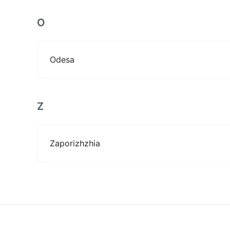
O
Odesa
Z
Zaporizhzhia