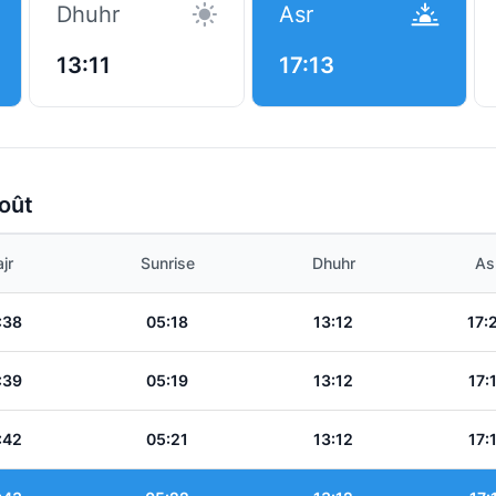
Dhuhr
Asr
13:11
17:13
Août
jr
Sunrise
Dhuhr
As
:38
05:18
13:12
17:
:39
05:19
13:12
17:
:42
05:21
13:12
17: