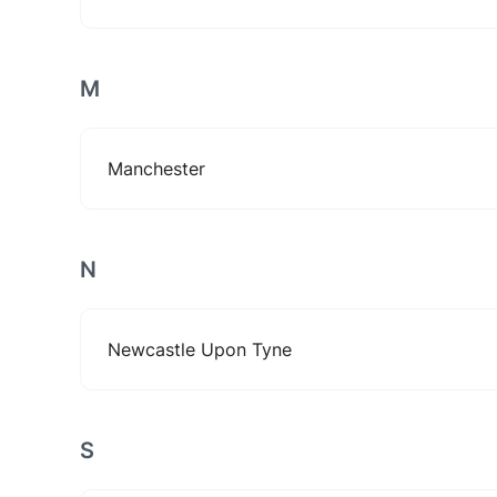
M
Manchester
N
Newcastle Upon Tyne
S