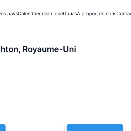
es pays
Calendrier islamique
Douas
À propos de nous
Conta
ighton, Royaume-Uni