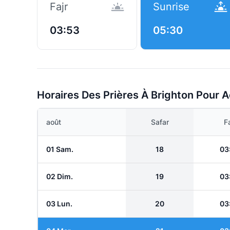
Fajr
Sunrise
03:53
05:30
Horaires Des Prières À Brighton Pour 
août
Safar
Fa
01 Sam.
18
03
02 Dim.
19
03
03 Lun.
20
03