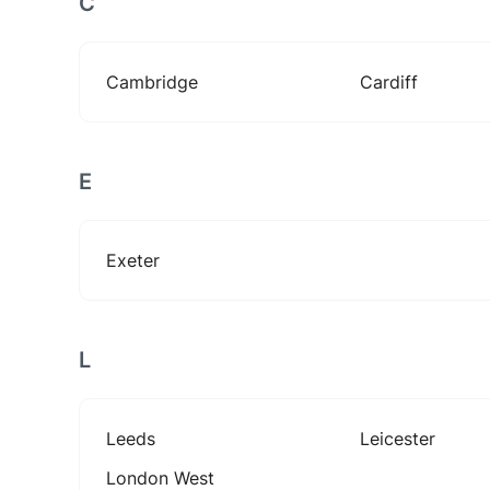
C
Cambridge
Cardiff
E
Exeter
L
Leeds
Leicester
London West