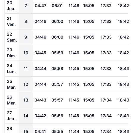
20
7
04:47
06:01
11:46
15:05
17:32
18:42
Jeu.
21
8
04:46
06:00
11:46
15:05
17:32
18:42
Ven.
22
9
04:46
06:00
11:46
15:05
17:33
18:42
Sam.
23
10
04:45
05:59
11:46
15:05
17:33
18:42
Dim.
24
11
04:44
05:58
11:45
15:05
17:33
18:43
Lun.
25
12
04:44
05:57
11:45
15:05
17:33
18:43
Mar.
26
13
04:43
05:57
11:45
15:05
17:34
18:43
Mer.
27
14
04:42
05:56
11:45
15:05
17:34
18:43
Jeu.
28
15
04:41
05:55
11:44
15:05
17:34
18:43