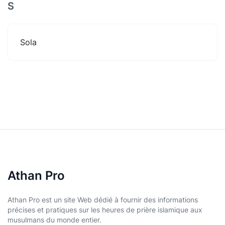
S
Sola
Athan Pro
Athan Pro est un site Web dédié à fournir des informations
précises et pratiques sur les heures de prière islamique aux
musulmans du monde entier.