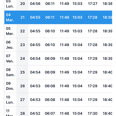
03
20
04:56
06:11
11:49
15:03
17:27
18:38
Lun.
04
21
04:55
06:11
11:49
15:03
17:28
18:39
Mar.
05
22
04:55
06:10
11:49
15:03
17:28
18:39
Mer.
06
23
04:55
06:10
11:49
15:04
17:28
18:39
Jeu.
07
24
04:54
06:09
11:49
15:04
17:29
18:39
Ven.
08
25
04:54
06:09
11:49
15:04
17:29
18:40
Sam.
09
26
04:53
06:08
11:49
15:04
17:29
18:40
Dim.
10
27
04:53
06:08
11:48
15:04
17:29
18:40
Lun.
11
28
04:52
06:07
11:48
15:04
17:30
18:40
Mar.