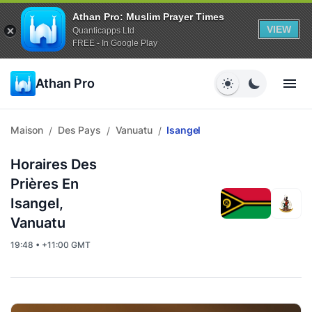
Athan Pro: Muslim Prayer Times
VIEW
Quanticapps Ltd
FREE - In Google Play
Athan Pro
Maison
Des Pays
Vanuatu
Isangel
/
/
/
Horaires Des
Prières En
Isangel,
Vanuatu
19:48 • +11:00 GMT