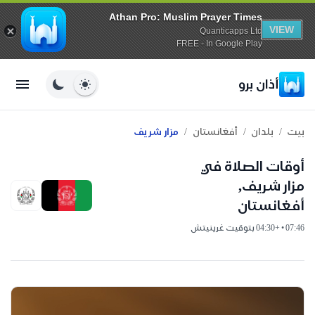
Athan Pro: Muslim Prayer Times
VIEW
Quanticapps Ltd
FREE - In Google Play
أذان برو
/
/
/
بيت
بلدان
أفغانستان
مزار شريف
أوقات الصلاة في
مزار شريف,
أفغانستان
07:46 • +04:30 بتوقيت غرينيتش