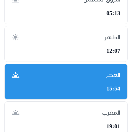
05:13
الظهر
12:07
العصر
15:54
المغرب
19:01