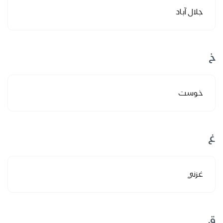
جلال آباد
خ
خوست
غ
غزني
ق