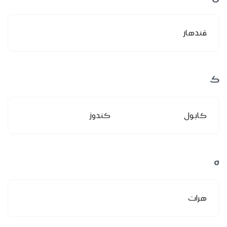
قندهار
ك
كابول
كندوز
ه
هرات