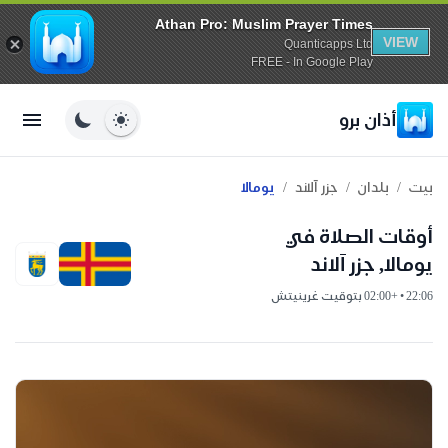
Athan Pro: Muslim Prayer Times
VIEW
Quanticapps Ltd
FREE - In Google Play
أذان برو
/
/
/
بيت
بلدان
جزر آلاند
يومالا
أوقات الصلاة في
يومالا, جزر آلاند
22:06 • +02:00 بتوقيت غرينيتش