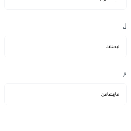
ل
ليملاند
م
ماريهامن