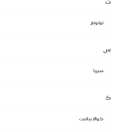
ت
توتونغ
س
سيريا
ك
كوالا بيلايت