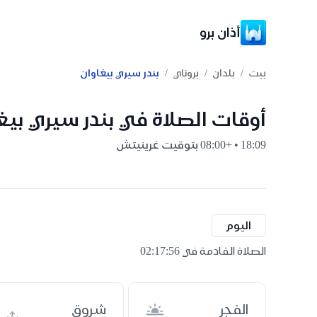
أذان برو
/
/
/
بيت
بلدان
بروناي
بندر سيري بيغاوان
أوقات الصلاة في بندر سيري بيغا
18:09 • +08:00 بتوقيت غرينيتش
اليوم
الصلاة القادمة في 02:17:55
الفجر
شروق