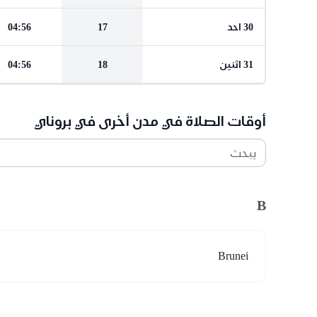
30 احد
17
04:56
31 اثنين
18
04:56
أوقات الصلاة في مدن أخرى في بروناي
يبحث
B
Brunei