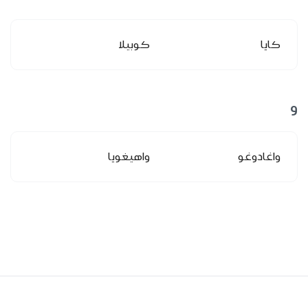
كايا
كوبيلا
و
واغادوغو
واهيغويا