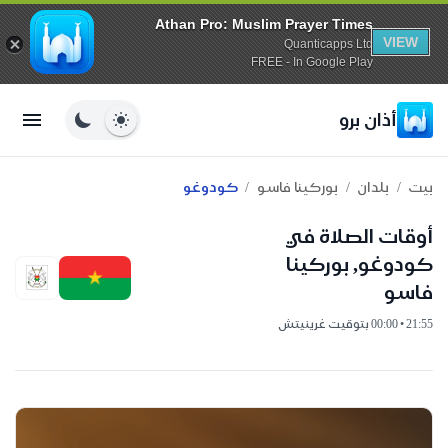
Athan Pro: Muslim Prayer Times
VIEW
Quanticapps Ltd
FREE - In Google Play
أذان برو
/
/
/
بيت
بلدان
بوركينا فاسو
كودوغو
أوقات الصلاة في
كودوغو, بوركينا
فاسو
21:55 • 00:00 بتوقيت غرينيتش