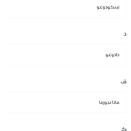
تينكودوغو
د
دادوغو
ف
فادا نجورما
ك