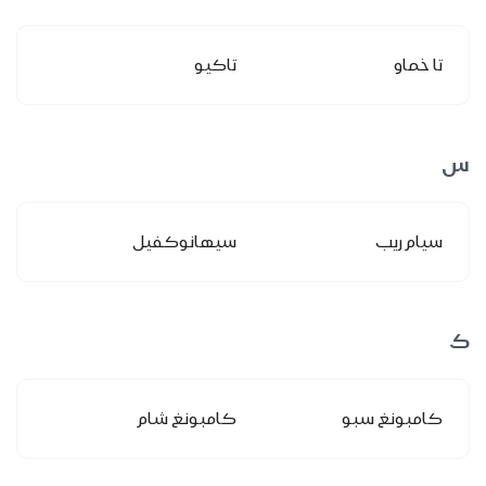
تا خماو
تاكيو
س
سيام ريب
سيهانوكفيل
ك
كامبونغ سبو
كامبونغ شام