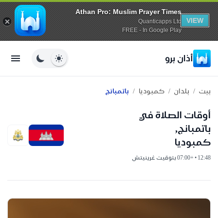
Athan Pro: Muslim Prayer Times
VIEW
Quanticapps Ltd
FREE - In Google Play
أذان برو
/
/
/
بيت
بلدان
كمبوديا
باتمبانج
أوقات الصلاة في
باتمبانج,
كمبوديا
12:48 • +07:00 بتوقيت غرينيتش