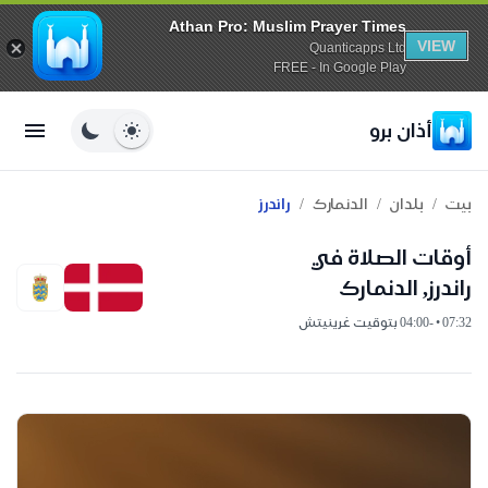
Athan Pro: Muslim Prayer Times
VIEW
Quanticapps Ltd
FREE - In Google Play
أذان برو
/
/
/
بيت
بلدان
الدنمارك
راندرز
أوقات الصلاة في
راندرز, الدنمارك
07:32 • -04:00 بتوقيت غرينيتش