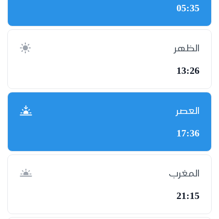
05:35
الظهر
13:26
العصر
17:36
المغرب
21:15