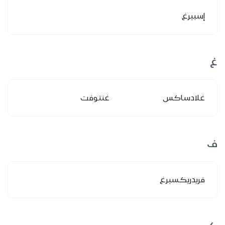
إسبيرغ
غ
غلادساكس
غنتوفت
ف
فريدريكسبرغ