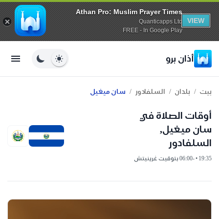
Athan Pro: Muslim Prayer Times
VIEW
Quanticapps Ltd
FREE - In Google Play
أذان برو
/
/
/
بيت
بلدان
السلفادور
سان ميغيل
أوقات الصلاة في
سان ميغيل,
السلفادور
19:35 • -06:00 بتوقيت غرينيتش