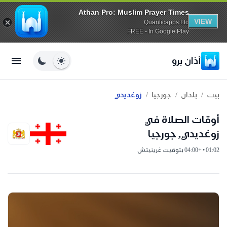
Athan Pro: Muslim Prayer Times
VIEW
Quanticapps Ltd
FREE - In Google Play
أذان برو
/
/
/
بيت
بلدان
جورجيا
زوغديدي
أوقات الصلاة في
زوغديدي, جورجيا
01:02 • +04:00 بتوقيت غرينيتش