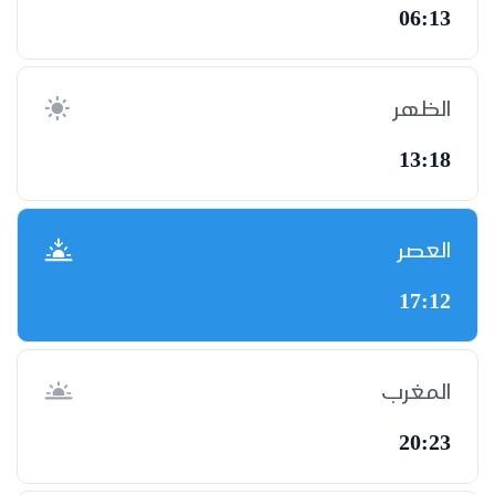
06:13
الظهر
13:18
العصر
17:12
المغرب
20:23