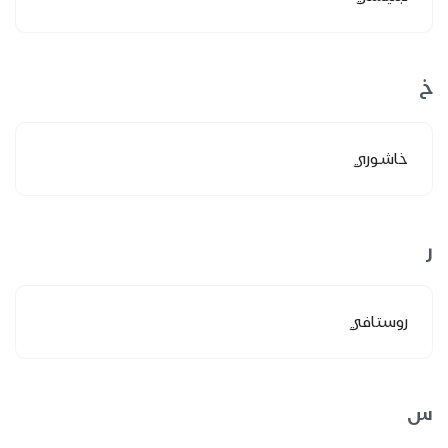
خ
خاشوري
ر
روستافي
س