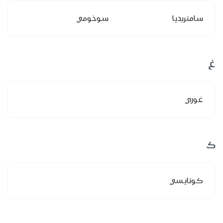
سامتريديا
سوخومي
غ
غوري
ك
كوتايسي