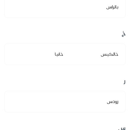
باتراس
خ
خالكيس
خانيا
ر
رودس
س