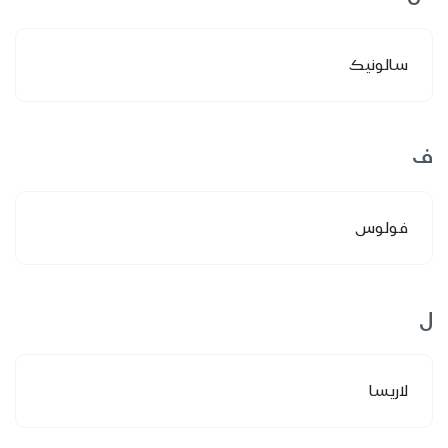
سالونيك
ف
فولوس
ل
لاريسا