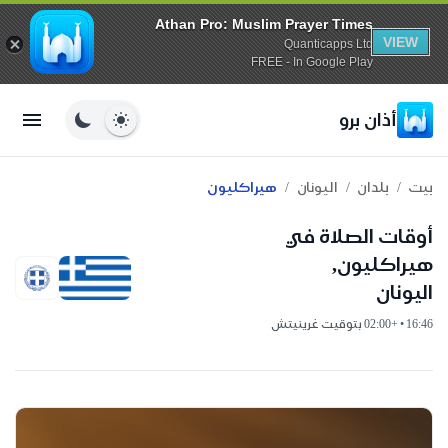
Athan Pro: Muslim Prayer Times
VIEW
Quanticapps Ltd
FREE - In Google Play
أذان برو
/
/
/
بيت
بلدان
اليونان
هيراكليون
أوقات الصلاة في
هيراكليون,
اليونان
16:46 • +02:00 بتوقيت غرينيتش