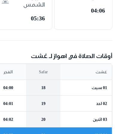
الشمس
04:06
05:36
أوقات الصلاة في اهواز لـ غشت
غشت
Safar
الفجر
01 سبت
18
04:00
02 احد
19
04:01
03 اثنين
20
04:02