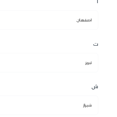
ا
اصفهان
ت
تبريز
ش
شيراز