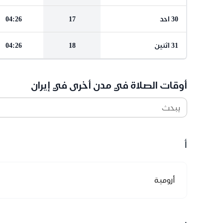
30 احد
17
04:26
31 اثنين
18
04:26
أوقات الصلاة في مدن أخرى في إيران
يبحث
أ
أرومية