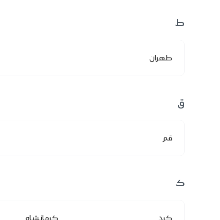
ط
طهران
ق
قم
ك
كرج
كرمانشاه