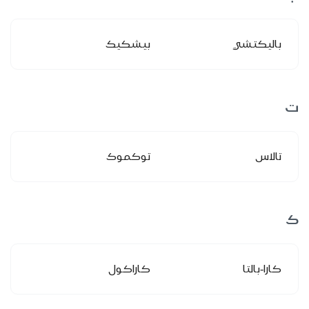
باليكتشي
بيشكيك
ت
تالاس
توكموك
ك
كارا-بالتا
كاراكول