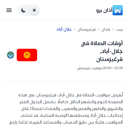
أذان برو
/
/
/
بيت
بلدان
قرغيزستان
جلال-آباد
أوقات الصلاة في
جلال-آباد,
قرغيزستان
02:09 • +06:00 بتوقيت غرينيتش
تُعرض مواقيت الصلاة في جلال-آباد، قرغيزستان، في هذه
الصفحة لليوم وللشهر الحالي كاملًا. يشمل الجدول الفجر
والشروق والظهر والعصر والمغرب والعشاء اعتمادًا على
إحداثيات جلال-آباد ومنطقتها الزمنية المحلية. قد تختلف
المواقيت قليلًا بين طرق الحساب والمساجد القريبة، لذلك راجع