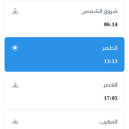
شروق الشمس
06:14
الظهر
13:13
العصر
17:05
المغرب