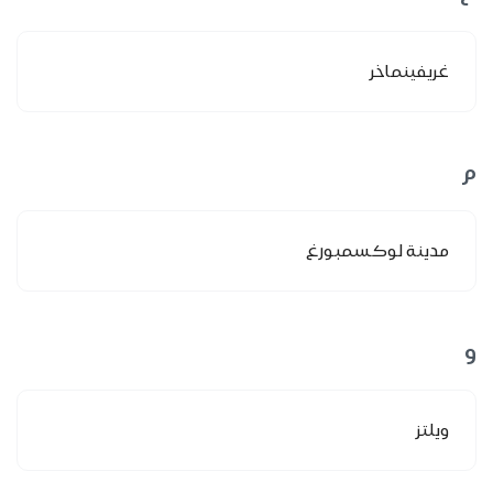
غريفينماخر
م
مدينة لوكسمبورغ
و
ويلتز