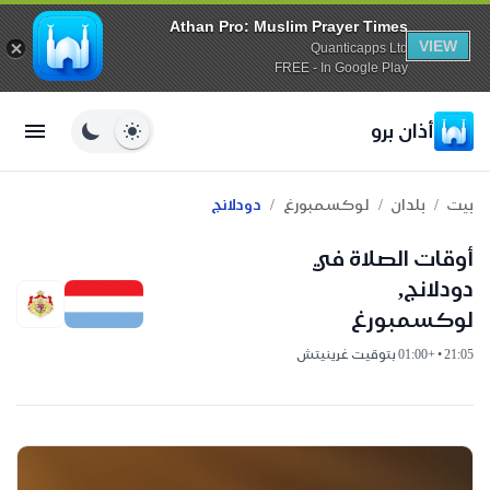
Athan Pro: Muslim Prayer Times
VIEW
Quanticapps Ltd
FREE - In Google Play
أذان برو
/
/
/
بيت
بلدان
لوكسمبورغ
دودلانج
أوقات الصلاة في
دودلانج,
لوكسمبورغ
21:05 • +01:00 بتوقيت غرينيتش