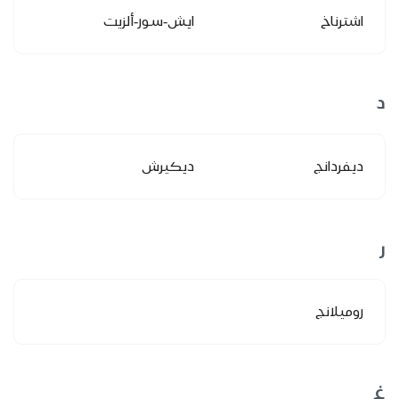
اشترناخ
ايش-سور-ألزيت
د
ديفردانج
ديكيرش
ر
روميلانج
غ