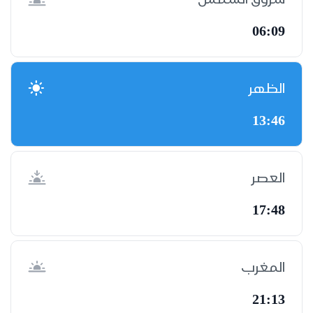
06:09
الظهر
13:46
العصر
17:48
المغرب
21:13