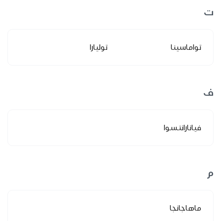
ت
تواماسينا
توليارا
ف
فيانارانتسوا
م
ماهاجانجا