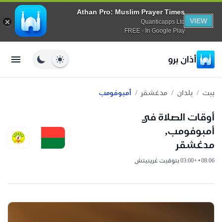
Athan Pro: Muslim Prayer Times
VIEW
Quanticapps Ltd
FREE - In Google Play
أذان برو
/
/
/
بيت
بلدان
مدغشقر
أمبوفومب
أوقات الصلاة في
أمبوفومب,
مدغشقر
08:06 • +03:00 بتوقيت غرينيتش