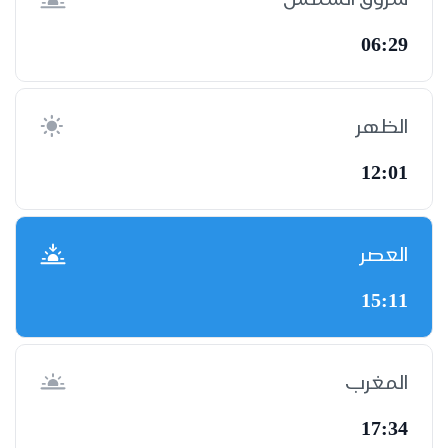
06:29
الظهر
12:01
العصر
15:11
المغرب
17:34