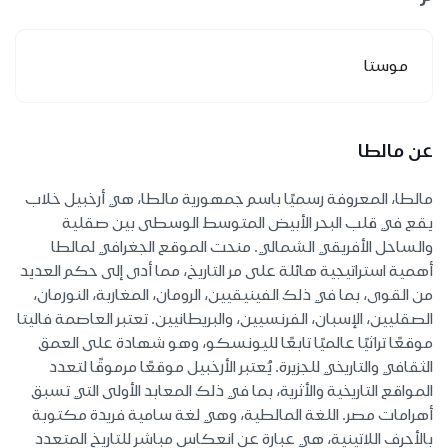
موستا
عن مالطا
مالطا، المعروفة رسميًا باسم جمهورية مالطا، هي أرخبيل خلاب
يقع في قلب البحر الأبيض المتوسط الوسطى بين صقلية
والساحل الأفريقي الشمالي. منحت الموقع الجغرافي لمالطا
أهمية استراتيجية هائلة على مر التاريخ، مما أدى إلى حكم العديد
من القوى، بما في ذلك الفينيقيين، الرومان، المغاربة، النورمان،
الصقليين، الإسبان، الفرنسيين، والبريطانيين. تعتبر العاصمة فاليتا
موقعًا تراثيًا عالميًا تابعًا لليونسكو، وهو شهادة على العمق
الثقافي والتاريخي للجزيرة. يُعتبر الأرخبيل موقعًا مرموقًا لتعدد
المواقع التاريخية والأثرية، بما في ذلك المعابد الأولى التي تسبق
أهرامات مصر. اللغة المالطية، وهي لغة سامية فريدة مكتوبة
بالأحرف اللاتينية، هي عبارة عن انعكاس مباشر للتاريخ المتعدد