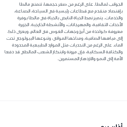
الجوانب لمالطا. على الرغم من صغر حجمها، تتمتع مالطا
بإقتصاد متقدم مع قطاعات رئيسية في السياحة، الصناعة،
والخدمات. يتميز نمط الحياة النابض بالحياة في مالطا بوفرة
الأحداث الثقافية، والمهرجانات، والأنشطة الخارجية. الجزيرة
معروفة كواحدة من أبرز وجهات الغوص في العالم، ويعزى ذلك
إلى مياهها الصافية، ومناخها المواتي، وتنوعها البيولوجي تحت
الماء. على الرغم من التحديات مثل الموارد الطبيعية المحدودة
والكثافة السكانية، فإن مرونة وابتكار الشعب المالطي قد دفعا
الأمة إلى النمو والازدهار المستمرين.
أذان برو