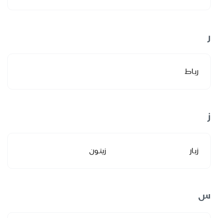
ر
رباط
ز
زبار
زيتون
س