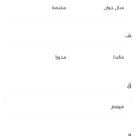
سان جوان
سليمة
ف
فاليتا
فجورا
ق
قورمي
م