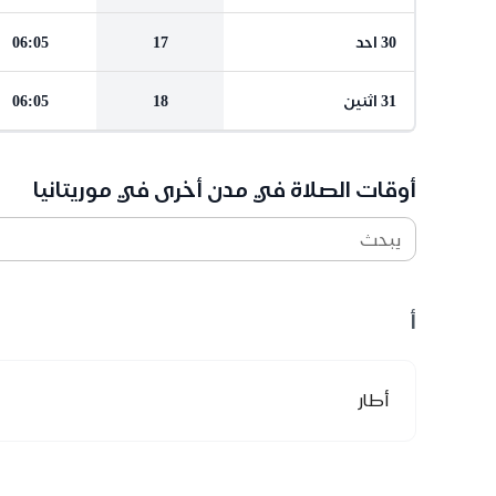
30 احد
17
06:05
31 اثنين
18
06:05
أوقات الصلاة في مدن أخرى في موريتانيا
يبحث
أ
أطار