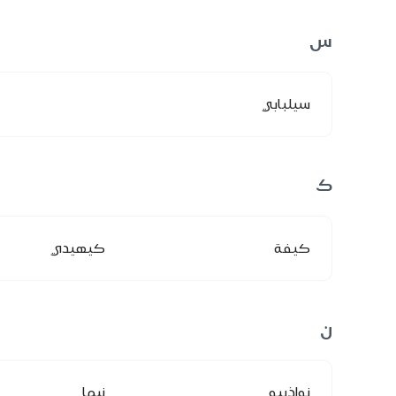
س
سيلبابي
ك
كيفة
كيهيدي
ن
نواذيبو
نيما