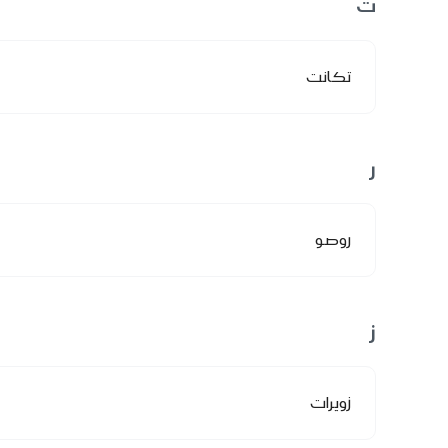
ت
تكانت
ر
روصو
ز
زويرات