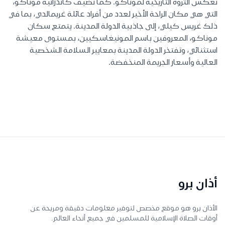
تعكس الثروة التاريخية لموناكو. كما تضيف كاتدرائية موناكو،
التي هي مكان الراحة الأخير لعدد من أفراد عائلة غريمالدي، بما في
ذلك غريس كيلي، إلى جاذبية الدولة المدينة. يتمتع سكان
موناكو، المعروفين باسم المونيغاسكيين، بمستوى معيشة
استثنائي، وتفتخر الدولة المدينة بمعايير السلامة الشخصية
العالية وأسعار الجريمة المنخفضة.
أذان برو
الأذان برو هو موقع مخصص لتوفير معلومات دقيقة ومريحة عن
أوقات الصلاة الإسلامية للمسلمين في جميع أنحاء العالم.