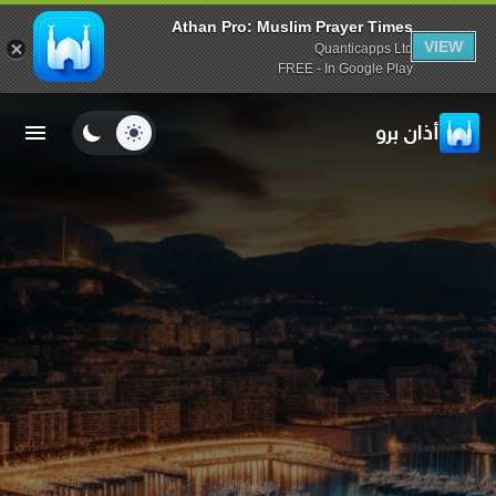
Athan Pro: Muslim Prayer Times
VIEW
Quanticapps Ltd
FREE - In Google Play
أذان برو