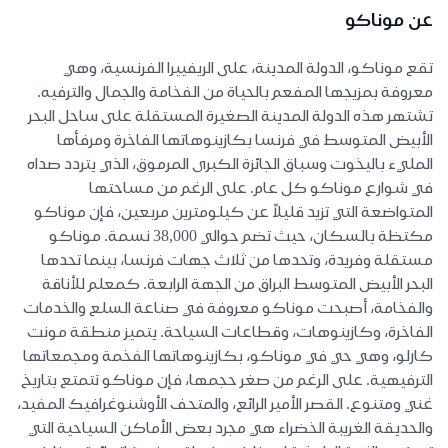
عن موناكو
تقع موناكو، الدولة المدينة، على الريفييرا الفرنسية، وهي
معروفة بمزيجها المفعم بالحياة من الفخامة والجمال والترفيه.
تشتهر هذه الدولة المدينة الصغيرة المستقلة على ساحل البحر
الأبيض المتوسط في فرنسا بكازينوهاتها الفاخرة ومرفأها
المليء باليخوت وسباق الجائزة الكبرى المرموق، الذي يتردد صداه
في شوارع موناكو كل عام. على الرغم من مساحتها
المتواضعة التي تزيد قليلاً عن كيلومترين مربعين، فإن موناكو
مكتظة بالسكان، حيث تضم حوالي 38,000 نسمة. موناكو
مستقلة وفريدة، وتحدها من ثلاث جهات فرنسا، بينما تحدها
البحر الأبيض المتوسط البراق من الجهة الرابعة. كمعلم للأناقة
والفخامة، أصبحت موناكو معروفة في صناعة السلع والخدمات
الفاخرة، وكازينوهات، وقطاعات السياحة. يتميز منطقة مونت
كارلو، وهي حي في موناكو، بكازينوهاتها الفخمة ومجمعاتها
الترفيهية. على الرغم من صغر حجمها، فإن موناكو تتمتع بتاريخ
غني ومتنوع. القصر الأمير الرائع، والمتحف الأوشنوغرافيك المفيد،
والحديقة الغريبة الخضراء هي مجرد بعض الأماكن السياحية التي