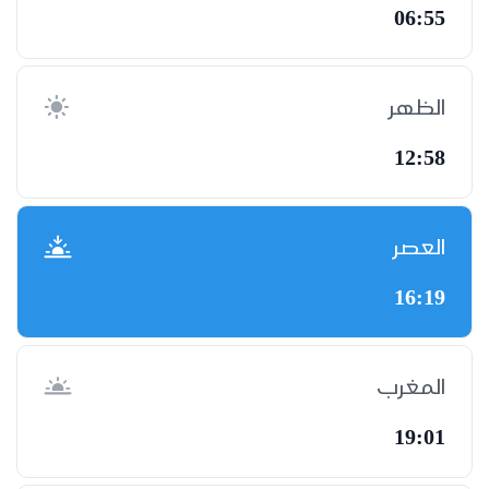
06:55
الظهر
12:58
العصر
16:19
المغرب
19:01