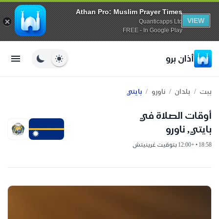
Athan Pro: Muslim Prayer Times
VIEW
Quanticapps Ltd
FREE - In Google Play
أذان برو
/
/
/
بيت
بلدان
ناورو
بايتي
أوقات الصلاة في
بايتي, ناورو
18:58 • +12:00 بتوقيت غرينيتش