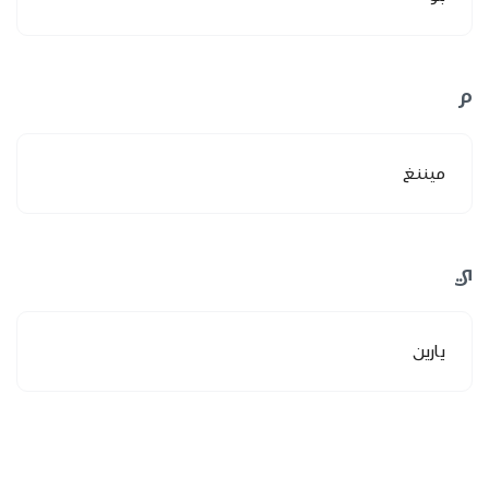
م
ميننغ
ي
يارين