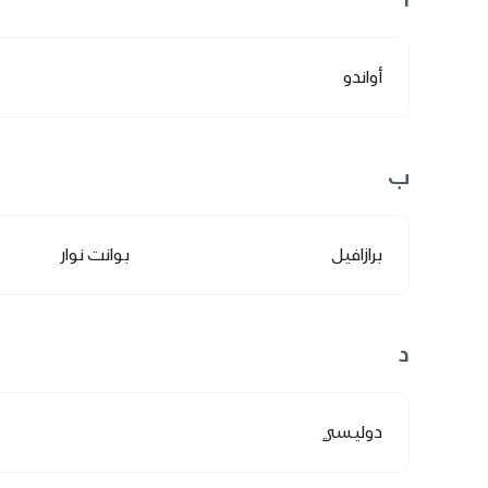
أواندو
ب
برازافيل
بوانت نوار
د
دوليسي