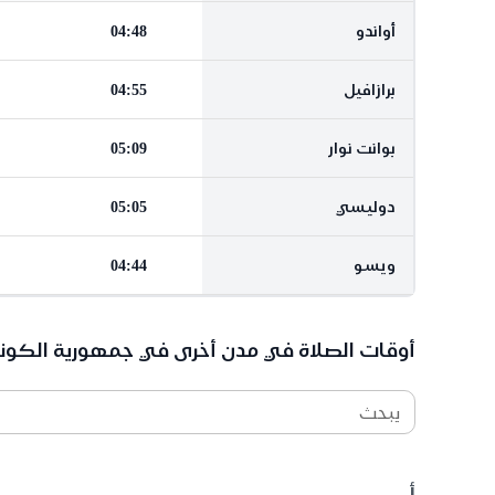
أواندو
04:48
برازافيل
04:55
بوانت نوار
05:09
دوليسي
05:05
ويسو
04:44
أوقات الصلاة في مدن أخرى في جمهورية الكون
يبحث
أ