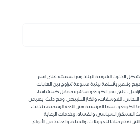
شكل الحدود الشرقية للبلاد وتم تسميته على اسم
خية من القرن الرابع عشر حتى القرن التاسع عشر. تمتد البلاد على مساحة تبلغ 342،000 كيلومتر مربع وتتميز بأنظمة بيئية متنوعة تتراوح بين الغابات
رازافيل، على نهر الكونغو مباشرة مقابل كينشاسا،
، النحاس، الفوسفات، والغاز الطبيعي. ومع ذلك، يهيمن
ن إيرادات الحكومة. تعد البلاد موطنا لأكثر من 70 مجموعة عرقية، أكبرها الكونغو. بينما الفرنسية هي اللغة الرسمية، يتحدث
ك الاستقرار السياسي، والفساد، وخدمات الرعاية
لتي تقدم ملاذا للغوريلات، والفيلة، والعديد من الأنواع