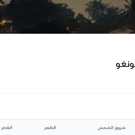
ونغو
شروق الشمس
الظهر
العصر