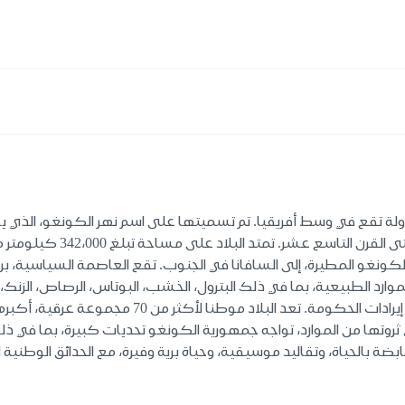
ولة تقع في وسط أفريقيا. تم تسميتها على اسم نهر الكونغو، الذي ي
مملكة الكونغو، وهي دولة تاري
كونغو المطيرة، إلى السافانا في الجنوب. تقع العاصمة السياسية، ب
ارد الطبيعية، بما في ذلك البترول، الخشب، البوتاس، الرصاص، الزنك
قطاع النفط على اقتصاد البلاد، حيث يمثل حوالي 85% م
ثروتها من الموارد، تواجه جمهورية الكونغو تحديات كبيرة، بما في ذل
ابضة بالحياة، وتقاليد موسيقية، وحياة برية وفيرة، مع الحدائق الوطنية ا