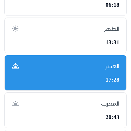
06:18
الظهر
13:31
العصر
17:28
المغرب
20:43