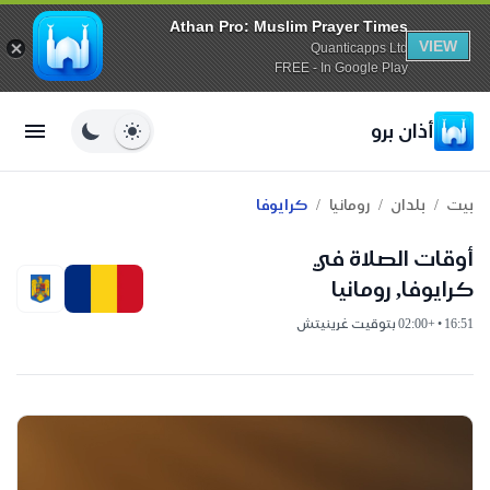
Athan Pro: Muslim Prayer Times
VIEW
Quanticapps Ltd
FREE - In Google Play
أذان برو
/
/
/
بيت
بلدان
رومانيا
كرايوفا
أوقات الصلاة في
كرايوفا, رومانيا
16:51 • +02:00 بتوقيت غرينيتش