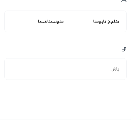
ك
كلوج-نابوكا
كونستانتسا
ي
ياش