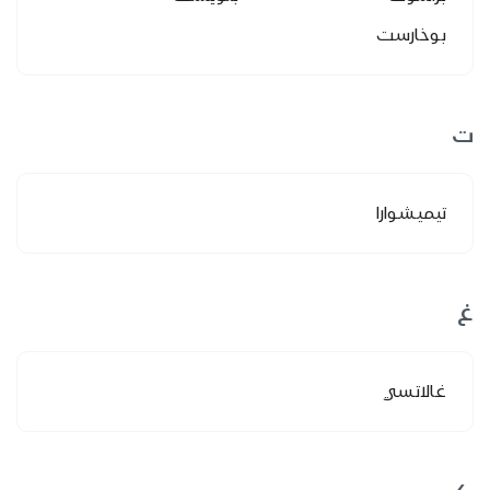
بوخارست
ت
تيميشوارا
غ
غالاتسي