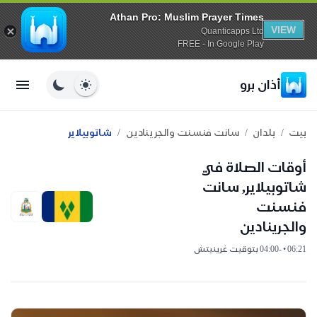
Athan Pro: Muslim Prayer Times
VIEW
Quanticapps Ltd
FREE - In Google Play
أذان برو
/
/
/
بيت
بلدان
سانت فنسنت والجرينادين
شاتوبيلاير
أوقات الصلاة في
شاتوبيلاير, سانت
فنسنت
والجرينادين
06:21 • -04:00 بتوقيت غرينيتش