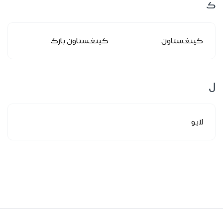
ك
كينغستاون
كينغستاون بارك
ل
لايو