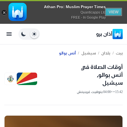
Athan Pro: Muslim Prayer Times
VIEW
Quanticapps Ltd
FREE - In Google Play
أذان برو
/
/
/
بيت
بلدان
سيشيل
أنس بوالو
أوقات الصلاة في
أنس بوالو,
سيشيل
15:42 • +04:00 بتوقيت غرينيتش